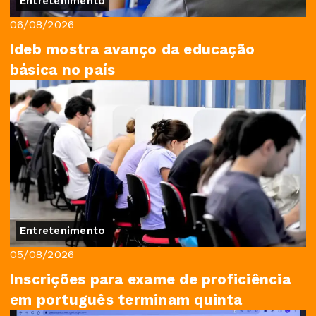
Entretenimento
06/08/2026
Ideb mostra avanço da educação
básica no país
Entretenimento
05/08/2026
Inscrições para exame de proficiência
em português terminam quinta